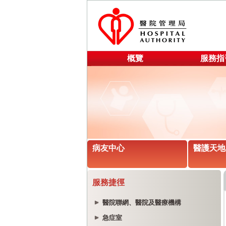
概覽
服務指
病友中心
醫護天地
服務捷徑
醫院聯網、醫院及醫療機構
急症室