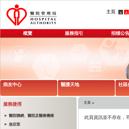
主頁
概覽
服務指引
招標公
病友中心
醫護天地
社區
主頁
服務捷徑
醫院聯網、醫院及醫療機構
急症室