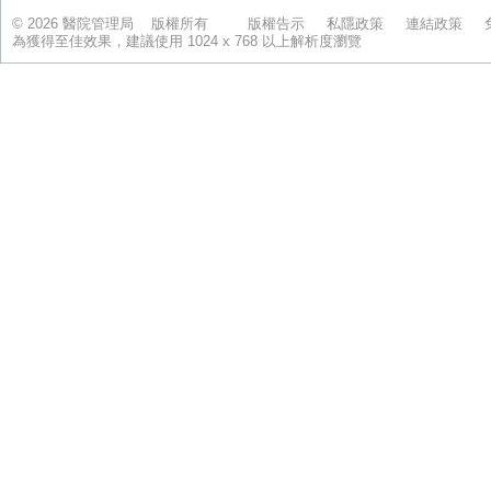
© 2026 醫院管理局 版權所有
版權告示
私隱政策
連結政策
為獲得至佳效果，建議使用 1024 x 768 以上解析度瀏覽