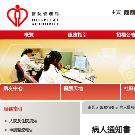
主頁
概覽
服務指引
招標公
病友中心
醫護天地
社區
主頁
服務指引
病人通知
服務指引
入院及住院須知
申請醫療報告