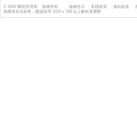
© 2026 醫院管理局 版權所有
版權告示
私隱政策
連結政策
為獲得至佳效果，建議使用 1024 x 768 以上解析度瀏覽