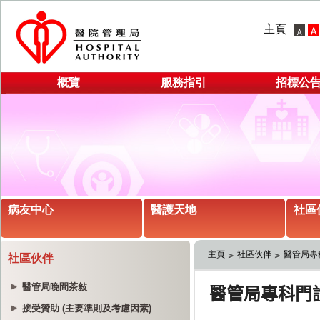
主頁
概覽
服務指引
招標公
病友中心
醫護天地
社區
主頁
社區伙伴
醫管局專
社區伙伴
醫管局晚間茶敍
接受贊助 (主要準則及考慮因素)