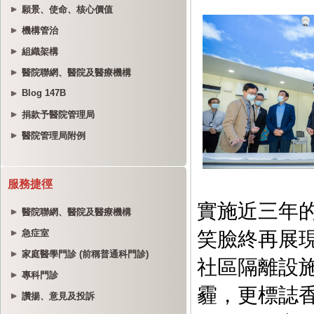
願景、使命、核心價值
機構管治
組織架構
醫院聯網、醫院及醫療機構
Blog 147B
捐款予醫院管理局
醫院管理局附例
服務捷徑
醫院聯網、醫院及醫療機構
急症室
家庭醫學門診 (前稱普通科門診)
專科門診
讚揚、意見及投訴