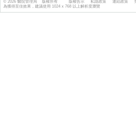
© 2026 醫院管理局 版權所有
版權告示
私隱政策
連結政策
為獲得至佳效果，建議使用 1024 x 768 以上解析度瀏覽