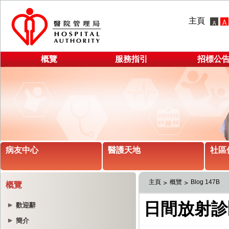
主頁
概覽
服務指引
招標公
病友中心
醫護天地
社區
主頁
概覽
Blog 147B
概覽
歡迎辭
簡介