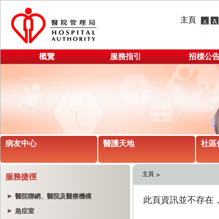
主頁
概覽
服務指引
招標公
病友中心
醫護天地
社區
主頁
服務捷徑
醫院聯網、醫院及醫療機構
急症室