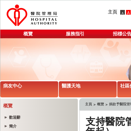
主頁
概覽
服務指引
招標公
病友中心
醫護天地
社區
主頁
概覽
捐款予醫院管
概覽
歡迎辭
簡介