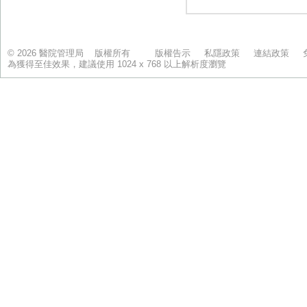
© 2026 醫院管理局 版權所有
版權告示
私隱政策
連結政策
為獲得至佳效果，建議使用 1024 x 768 以上解析度瀏覽