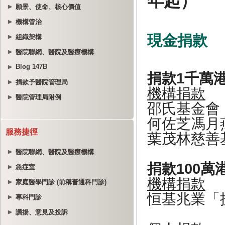
願景、使命、核心價值
機構管治
組織架構
醫院聯網、醫院及醫療機構
Blog 147B
捐款予醫院管理局
醫院管理局附例
服務捷徑
醫院聯網、醫院及醫療機構
急症室
家庭醫學門診 (前稱普通科門診)
專科門診
讚揚、意見及投訴