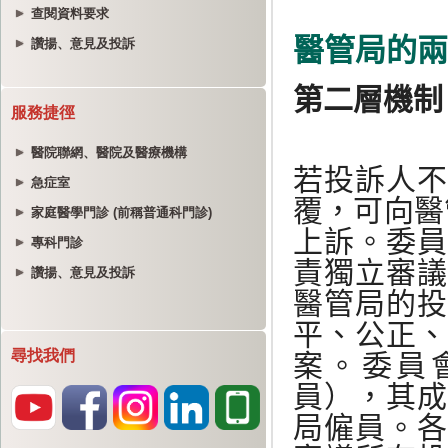
查閱資料要求
讚揚、意見及投訴
服務捷徑
醫院聯網、醫院及醫療機構
急症室
家庭醫學門診 (前稱普通科門診)
專科門診
讚揚、意見及投訴
尋找我們