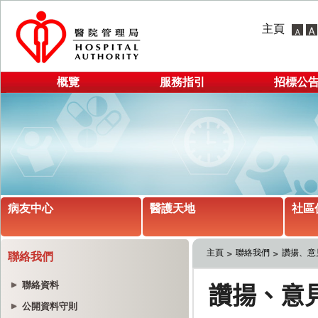
主頁
概覽
服務指引
招標公
病友中心
醫護天地
社區
主頁
聯絡我們
讚揚、意
聯絡我們
聯絡資料
公開資料守則