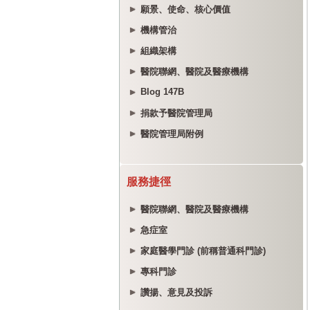
願景、使命、核心價值
機構管治
組織架構
醫院聯網、醫院及醫療機構
Blog 147B
捐款予醫院管理局
醫院管理局附例
服務捷徑
醫院聯網、醫院及醫療機構
急症室
家庭醫學門診 (前稱普通科門診)
專科門診
讚揚、意見及投訴