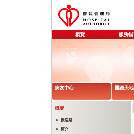
概覽
服務指
病友中心
醫護天地
概覽
歡迎辭
簡介