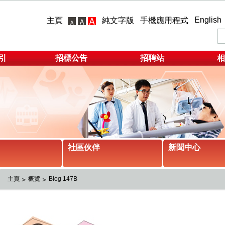
English
主頁
純文字版
手機應用程式
引
招標公告
招聘站
相
社區伙伴
新聞中心
主頁
概覽
Blog 147B