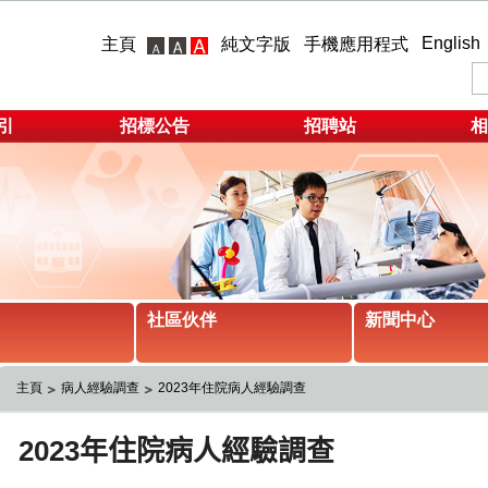
English
主頁
純文字版
手機應用程式
引
招標公告
招聘站
相
社區伙伴
新聞中心
主頁
病人經驗調查
2023年住院病人經驗調查