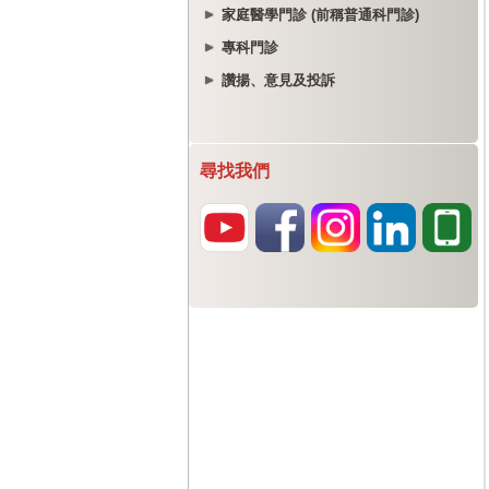
家庭醫學門診 (前稱普通科門診)
專科門診
讚揚、意見及投訴
尋找我們