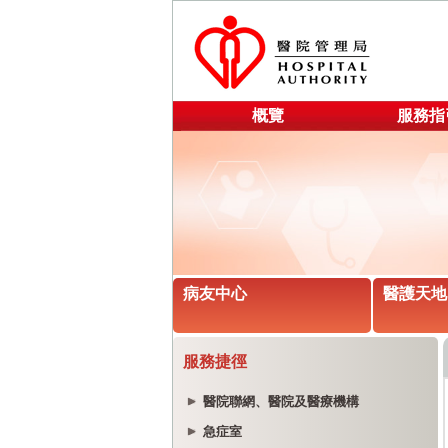
概覽
服務指
病友中心
醫護天地
服務捷徑
醫院聯網、醫院及醫療機構
急症室