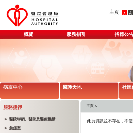
主頁
概覽
服務指引
招標公
病友中心
醫護天地
社區
主頁
服務捷徑
醫院聯網、醫院及醫療機構
急症室