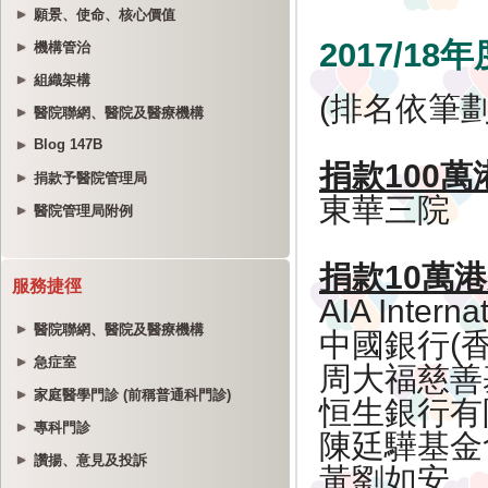
願景、使命、核心價值
機構管治
組織架構
醫院聯網、醫院及醫療機構
Blog 147B
捐款予醫院管理局
醫院管理局附例
服務捷徑
醫院聯網、醫院及醫療機構
急症室
家庭醫學門診 (前稱普通科門診)
專科門診
讚揚、意見及投訴