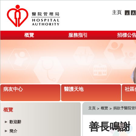
主頁
概覽
服務指引
招標公
病友中心
醫護天地
社區
主頁
概覽
捐款予醫院管
概覽
歡迎辭
簡介