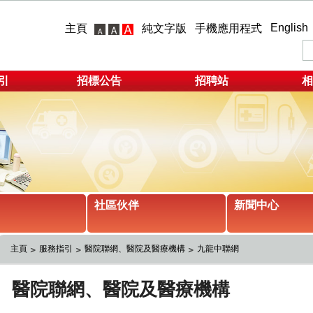
English
主頁
純文字版
手機應用程式
引
招標公告
招聘站
相
社區伙伴
新聞中心
主頁
服務指引
醫院聯網、醫院及醫療機構
九龍中聯網