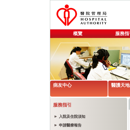
概覽
服務指
病友中心
醫護天地
服務指引
入院及住院須知
申請醫療報告