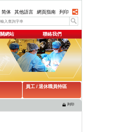
简体
其他語言
網頁指南
列印
關網站
聯絡我們
員工 / 退休職員特區
列印