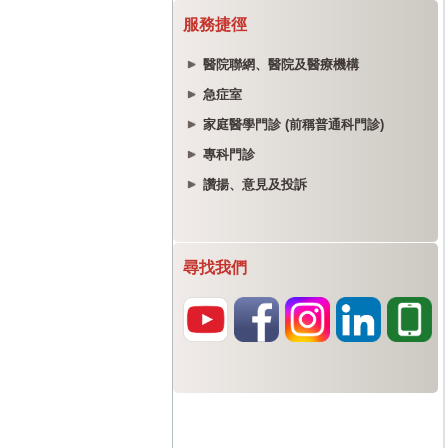
服務捷徑
醫院聯網、醫院及醫療機構
急症室
家庭醫學門診 (前稱普通科門診)
專科門診
讚揚、意見及投訴
尋找我們