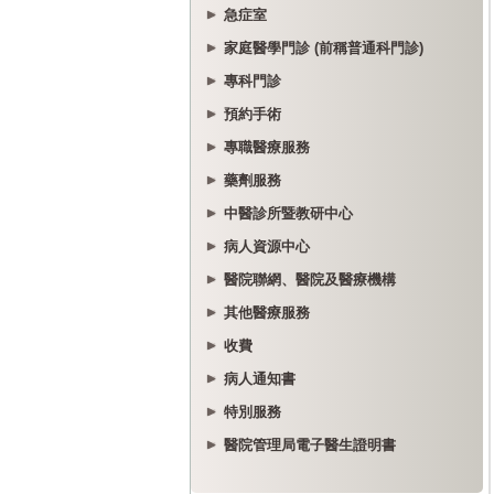
急症室
家庭醫學門診 (前稱普通科門診)
專科門診
預約手術
專職醫療服務
藥劑服務
中醫診所暨教研中心
病人資源中心
醫院聯網、醫院及醫療機構
其他醫療服務
收費
病人通知書
特別服務
醫院管理局電子醫生證明書