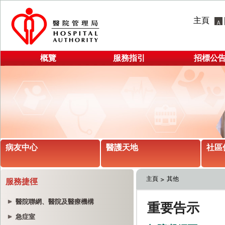
主頁
概覽
服務指引
招標公
病友中心
醫護天地
社區
主頁
其他
服務捷徑
醫院聯網、醫院及醫療機構
急症室