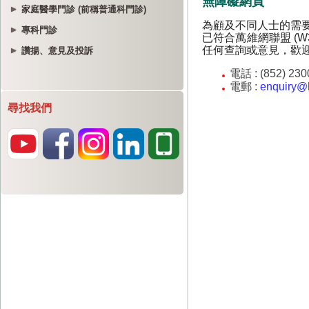
家庭醫學門診 (前稱普通科門診)
專科門診
讚揚、意見及投訴
尋找我們