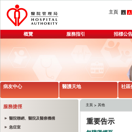
主頁
概覽
服務指引
招標公
病友中心
醫護天地
社區
主頁
其他
服務捷徑
醫院聯網、醫院及醫療機構
急症室