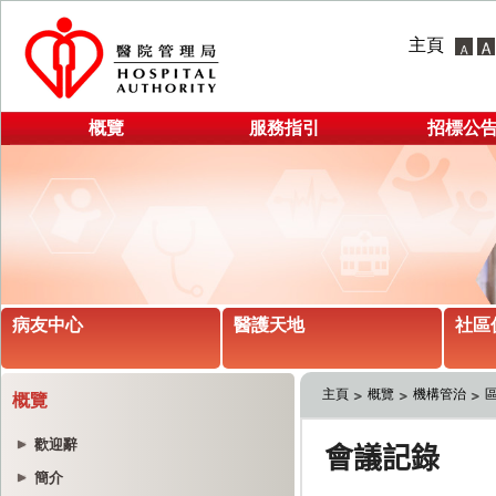
主頁
概覽
服務指引
招標公
病友中心
醫護天地
社區
主頁
概覽
機構管治
概覽
歡迎辭
簡介