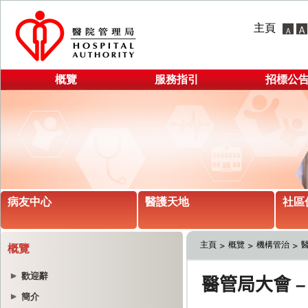
主頁
概覽
服務指引
招標公
病友中心
醫護天地
社區
主頁
概覽
機構管治
概覽
歡迎辭
簡介