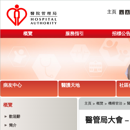
主頁
概覽
服務指引
招標公
病友中心
醫護天地
社區
主頁
概覽
機構管治
概覽
歡迎辭
簡介