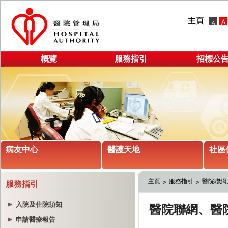
主頁
概覽
服務指引
招標公
病友中心
醫護天地
社區
主頁
服務指引
醫院聯網
服務指引
入院及住院須知
申請醫療報告