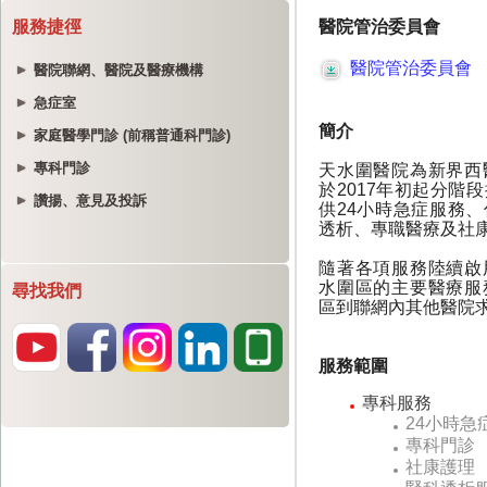
服務捷徑
醫院聯網、醫院及醫療機構
急症室
家庭醫學門診 (前稱普通科門診)
專科門診
讚揚、意見及投訴
尋找我們