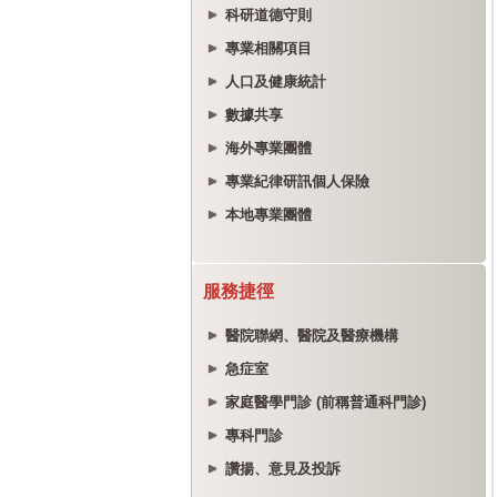
科研道德守則
專業相關項目
人口及健康統計
數據共享
海外專業團體
專業紀律研訊個人保險
本地專業團體
服務捷徑
醫院聯網、醫院及醫療機構
急症室
家庭醫學門診 (前稱普通科門診)
專科門診
讚揚、意見及投訴