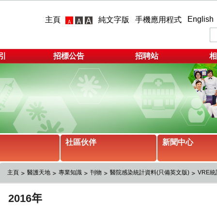
English
主頁
純文字版
手機應用程式
引
招標公告
招聘站
相
社區伙伴
新聞中心
主頁
醫護天地
專業知識
刊物
醫院感染統計資料(只備英文版)
VRE