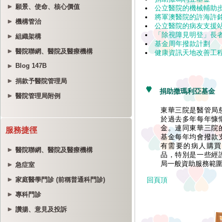
願景、使命、核心價值
機構管治
組織架構
醫院聯網、醫院及醫療機構
Blog 147B
捐款予醫院管理局
醫院管理局附例
服務捷徑
醫院聯網、醫院及醫療機構
急症室
家庭醫學門診 (前稱普通科門診)
專科門診
讚揚、意見及投訴