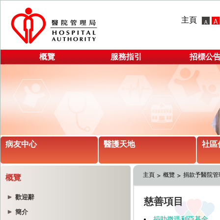
主頁
概覽
服務指引
招標公
病友中心
醫護天地
社區
主頁
概覽
捐款予醫院管
概覽
歡迎辭
簡介