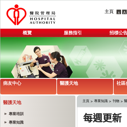
主頁
概覽
服務指引
招標公
病友中心
醫護天地
社區
主頁
專業知識
刊物
醫護天地
專業培訓
專業知識