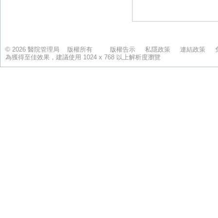
© 2026 醫院管理局 版權所有
版權告示
私隱政策
連結政策
為獲得至佳效果，建議使用 1024 x 768 以上解析度瀏覽