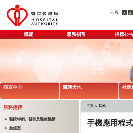
主頁
概覽
服務指引
招標公
病友中心
醫護天地
社區
主頁
其他
服務捷徑
醫院聯網、醫院及醫療機構
急症室