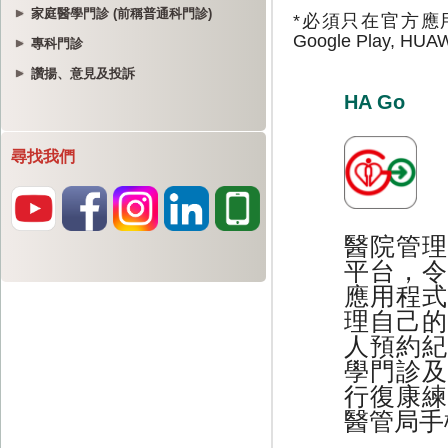
家庭醫學門診 (前稱普通科門診)
專科門診
讚揚、意見及投訴
尋找我們