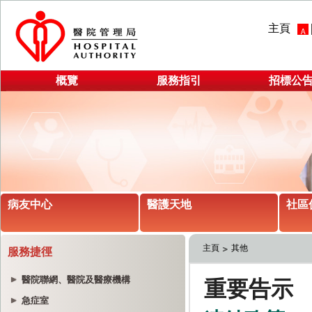
主頁
概覽
服務指引
招標公
病友中心
醫護天地
社區
主頁
其他
服務捷徑
醫院聯網、醫院及醫療機構
急症室