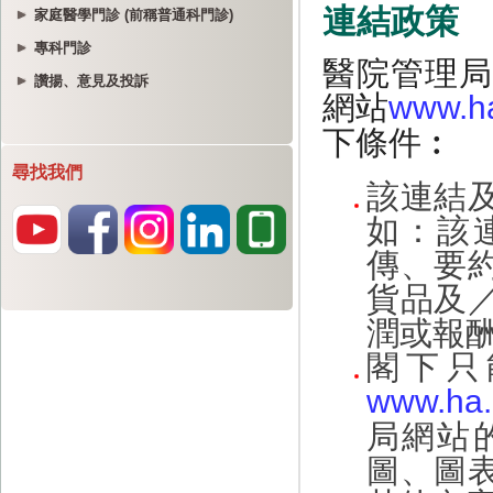
家庭醫學門診 (前稱普通科門診)
專科門診
讚揚、意見及投訴
尋找我們