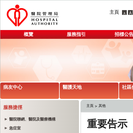
主頁
概覽
服務指引
招標公
病友中心
醫護天地
社區
主頁
其他
服務捷徑
醫院聯網、醫院及醫療機構
急症室