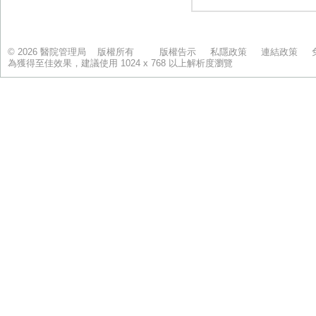
© 2026 醫院管理局 版權所有
版權告示
私隱政策
連結政策
為獲得至佳效果，建議使用 1024 x 768 以上解析度瀏覽