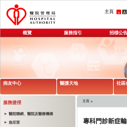
主頁
概覽
服務指引
招標公
病友中心
醫護天地
社區
主頁
服務捷徑
醫院聯網、醫院及醫療機構
急症室