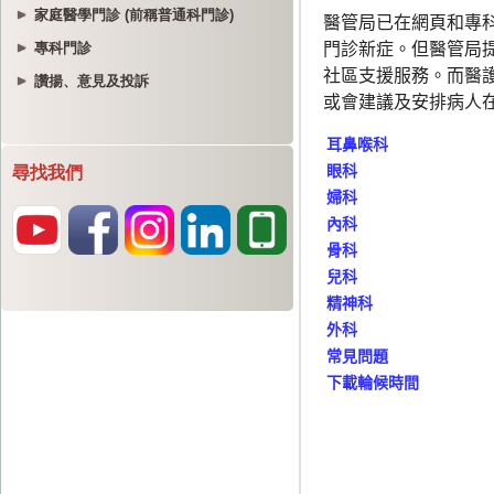
家庭醫學門診 (前稱普通科門診)
專科門診
讚揚、意見及投訴
尋找我們