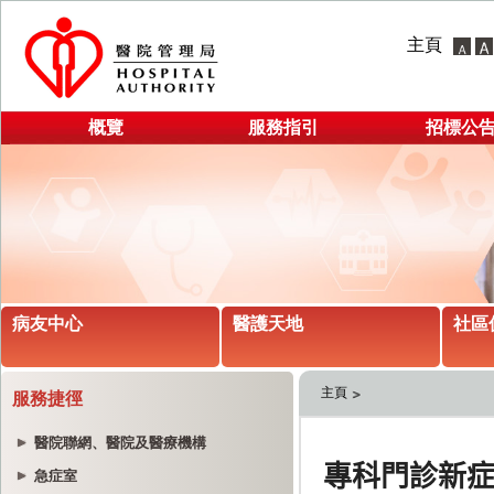
主頁
概覽
服務指引
招標公
病友中心
醫護天地
社區
主頁
服務捷徑
醫院聯網、醫院及醫療機構
急症室