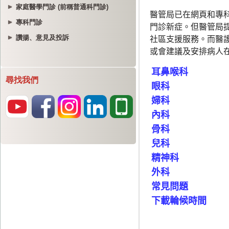
家庭醫學門診 (前稱普通科門診)
專科門診
讚揚、意見及投訴
尋找我們