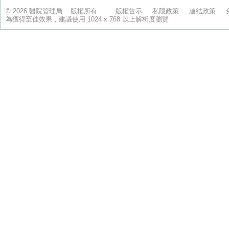
© 2026 醫院管理局 版權所有
版權告示
私隱政策
連結政策
為獲得至佳效果，建議使用 1024 x 768 以上解析度瀏覽