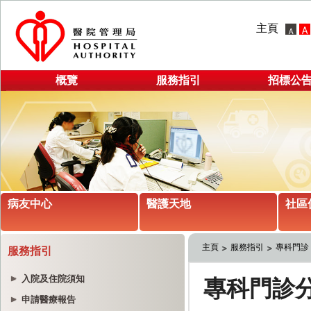
主頁
概覽
服務指引
招標公
病友中心
醫護天地
社區
主頁
服務指引
專科門診
服務指引
入院及住院須知
申請醫療報告