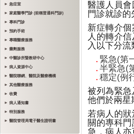
急症室
家庭醫學門診 (前稱普通科門診)
專科門診
預約手術
專職醫療服務
藥劑服務
中醫診所暨教研中心
病人資源中心
醫院聯網、醫院及醫療機構
其他醫療服務
收費
病人通知書
特別服務
醫院管理局電子醫生證明書