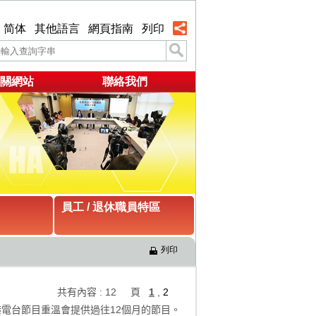
简体
其他語言
網頁指南
列印
關網站
聯絡我們
員工 / 退休職員特區
列印