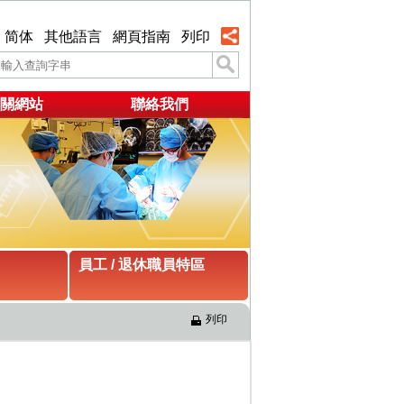
简体
其他語言
網頁指南
列印
關網站
聯絡我們
員工 / 退休職員特區
列印