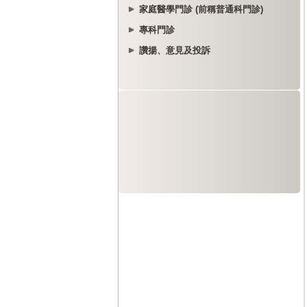
家庭醫學門診 (前稱普通科門診)
專科門診
讚揚、意見及投訴