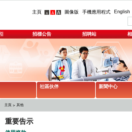
English
主頁
圖像版
手機應用程式
引
招標公告
招聘站
相
社區伙伴
新聞中心
主頁
其他