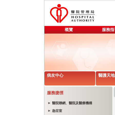
概覽
服務指
病友中心
醫護天地
服務捷徑
醫院聯網、醫院及醫療機構
急症室