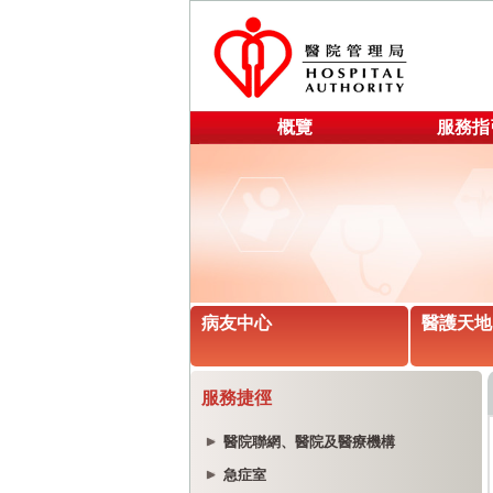
概覽
服務指
病友中心
醫護天地
服務捷徑
醫院聯網、醫院及醫療機構
急症室