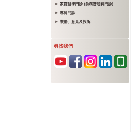
家庭醫學門診 (前稱普通科門診)
專科門診
讚揚、意見及投訴
尋找我們