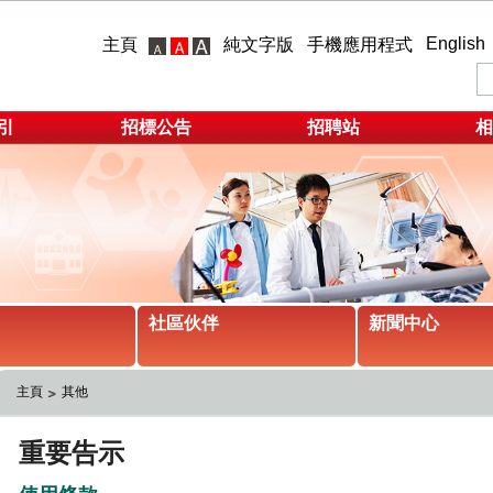
English
主頁
純文字版
手機應用程式
引
招標公告
招聘站
相
社區伙伴
新聞中心
主頁
其他