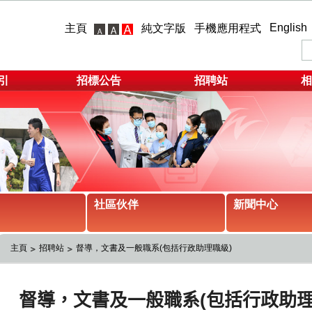
English
主頁
純文字版
手機應用程式
引
招標公告
招聘站
相
社區伙伴
新聞中心
主頁
招聘站
督導，文書及一般職系(包括行政助理職級)