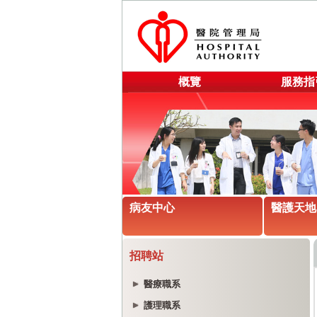
概覽
服務指
病友中心
醫護天地
招聘站
醫療職系
護理職系