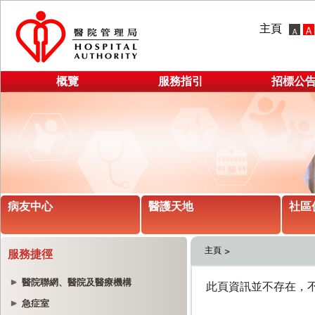
主頁
概覽
服務指引
招標公
病友中心
醫護天地
社區
主頁
服務捷徑
醫院聯網、醫院及醫療機構
急症室