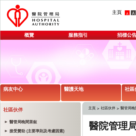
主頁
概覽
服務指引
招標公
病友中心
醫護天地
社區
主頁
社區伙伴
醫管局晚
社區伙伴
醫管局晚間茶敍
接受贊助 (主要準則及考慮因素)