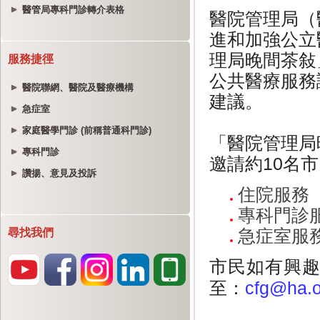
醫管局專科門診轉介表格
服務捷徑
醫院聯網、醫院及醫療機構
急症室
家庭醫學門診 (前稱普通科門診)
專科門診
讚揚、意見及投訴
尋找我們