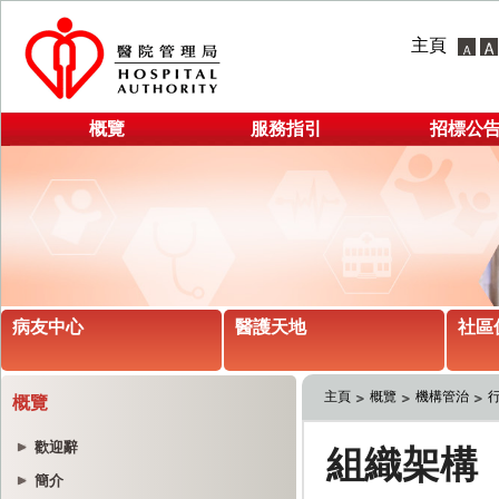
主頁
概覽
服務指引
招標公
病友中心
醫護天地
社區
主頁
概覽
機構管治
概覽
歡迎辭
簡介