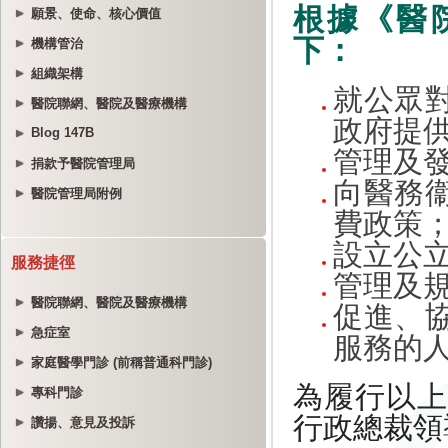
願景、使命、核心價值
機構管治
組織架構
醫院聯網、醫院及醫療機構
Blog 147B
捐款予醫院管理局
醫院管理局附例
服務捷徑
醫院聯網、醫院及醫療機構
急症室
家庭醫學門診 (前稱普通科門診)
專科門診
讚揚、意見及投訴