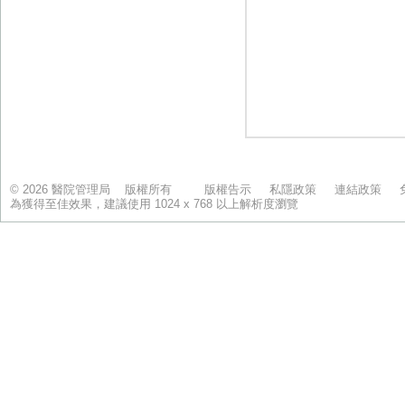
© 2026 醫院管理局 版權所有
版權告示
私隱政策
連結政策
為獲得至佳效果，建議使用 1024 x 768 以上解析度瀏覽