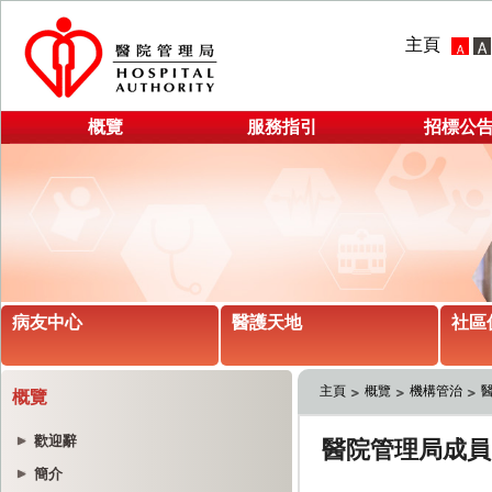
主頁
概覽
服務指引
招標公
病友中心
醫護天地
社區
主頁
概覽
機構管治
概覽
歡迎辭
簡介