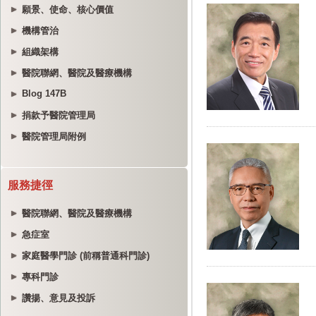
願景、使命、核心價值
機構管治
組織架構
醫院聯網、醫院及醫療機構
Blog 147B
捐款予醫院管理局
醫院管理局附例
服務捷徑
醫院聯網、醫院及醫療機構
急症室
家庭醫學門診 (前稱普通科門診)
專科門診
讚揚、意見及投訴