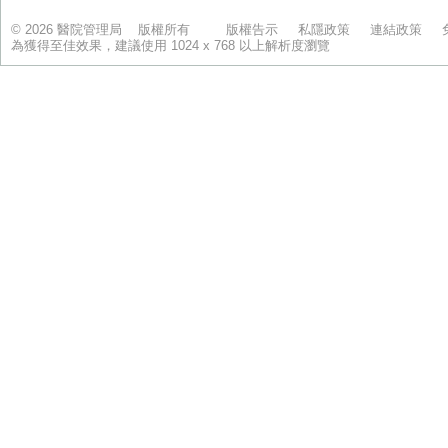
© 2026 醫院管理局 版權所有
版權告示
私隱政策
連結政策
為獲得至佳效果，建議使用 1024 x 768 以上解析度瀏覽