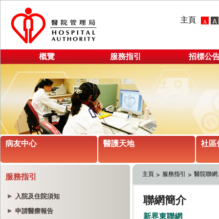
主頁
概覽
服務指引
招標公
病友中心
醫護天地
社區
主頁
服務指引
醫院聯網
服務指引
入院及住院須知
申請醫療報告