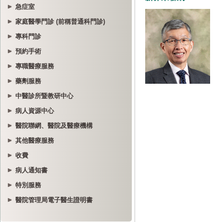
急症室
家庭醫學門診 (前稱普通科門診)
專科門診
預約手術
專職醫療服務
藥劑服務
中醫診所暨教研中心
病人資源中心
醫院聯網、醫院及醫療機構
其他醫療服務
收費
病人通知書
特別服務
醫院管理局電子醫生證明書