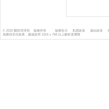
© 2026 醫院管理局 版權所有
版權告示
私隱政策
連結政策
為獲得至佳效果，建議使用 1024 x 768 以上解析度瀏覽