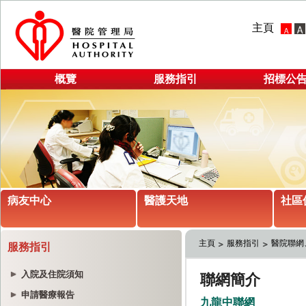
主頁
概覽
服務指引
招標公
病友中心
醫護天地
社區
主頁
服務指引
醫院聯網
服務指引
入院及住院須知
申請醫療報告