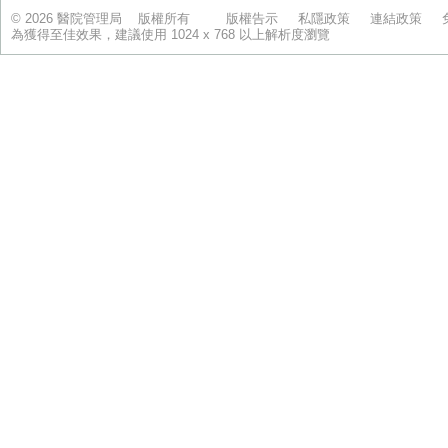
© 2026 醫院管理局 版權所有
版權告示
私隱政策
連結政策
為獲得至佳效果，建議使用 1024 x 768 以上解析度瀏覽