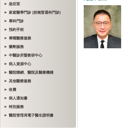
急症室
家庭醫學門診 (前稱普通科門診)
專科門診
預約手術
專職醫療服務
藥劑服務
中醫診所暨教研中心
病人資源中心
醫院聯網、醫院及醫療機構
其他醫療服務
收費
病人通知書
特別服務
醫院管理局電子醫生證明書