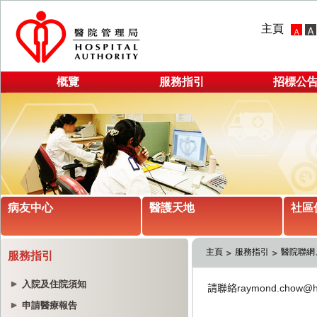
主頁
概覽
服務指引
招標公
病友中心
醫護天地
社區
主頁
服務指引
醫院聯網
服務指引
入院及住院須知
申請醫療報告