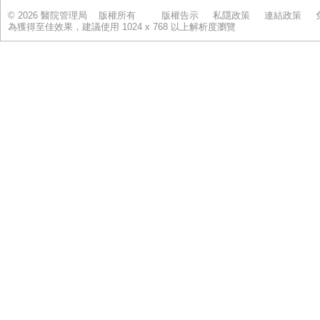
© 2026 醫院管理局 版權所有
版權告示
私隱政策
連結政策
為獲得至佳效果，建議使用 1024 x 768 以上解析度瀏覽