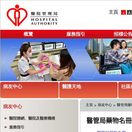
主頁
概覽
服務指引
招標公
病友中心
醫護天地
社區
主頁
病友中心
醫管局藥
病友中心
醫院聯網、醫院及醫療機構
服務指引