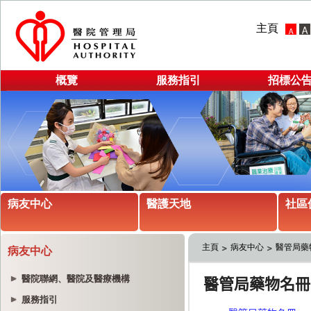
主頁
概覽
服務指引
招標公
病友中心
醫護天地
社區
主頁
病友中心
醫管局藥
病友中心
醫院聯網、醫院及醫療機構
服務指引