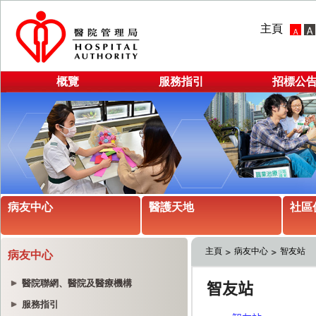
主頁
概覽
服務指引
招標公
病友中心
醫護天地
社區
主頁
病友中心
智友站
病友中心
醫院聯網、醫院及醫療機構
服務指引