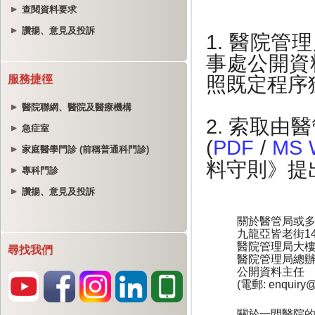
查閱資料要求
讚揚、意見及投訴
服務捷徑
醫院聯網、醫院及醫療機構
急症室
家庭醫學門診 (前稱普通科門診)
專科門診
讚揚、意見及投訴
尋找我們