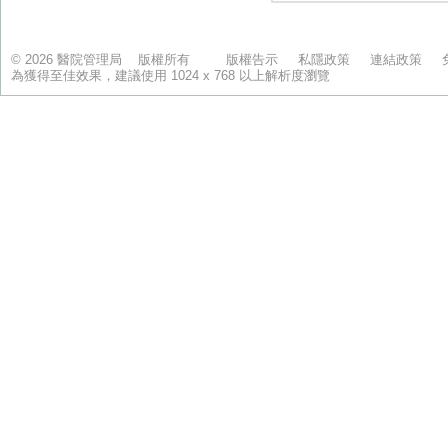
© 2026 醫院管理局 版權所有
版權告示
私隱政策
連結政策
為獲得至佳效果，建議使用 1024 x 768 以上解析度瀏覽