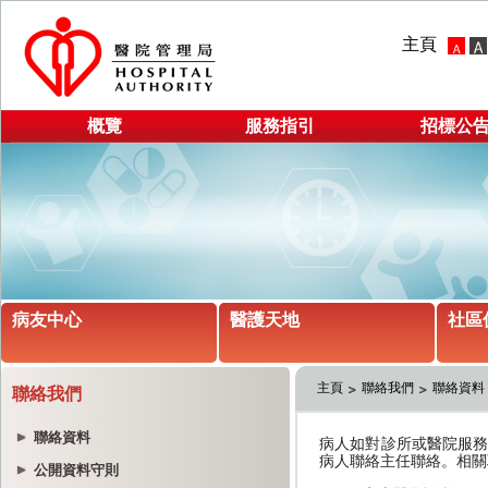
主頁
概覽
服務指引
招標公
病友中心
醫護天地
社區
主頁
聯絡我們
聯絡資料
聯絡我們
聯絡資料
公開資料守則