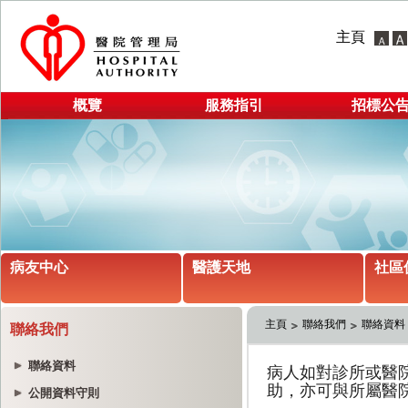
主頁
概覽
服務指引
招標公
病友中心
醫護天地
社區
主頁
聯絡我們
聯絡資料
聯絡我們
聯絡資料
公開資料守則