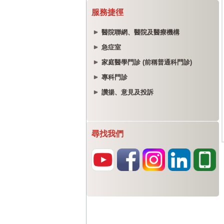
服務捷徑
醫院聯網、醫院及醫療機構
急症室
家庭醫學門診 (前稱普通科門診)
專科門診
讚揚、意見及投訴
尋找我們