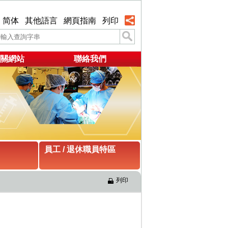
简体
其他語言
網頁指南
列印
關網站
聯絡我們
員工 / 退休職員特區
列印