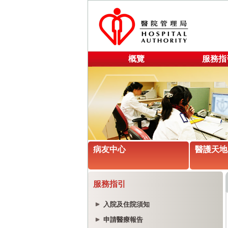
概覽
服務指
病友中心
醫護天地
服務指引
入院及住院須知
申請醫療報告