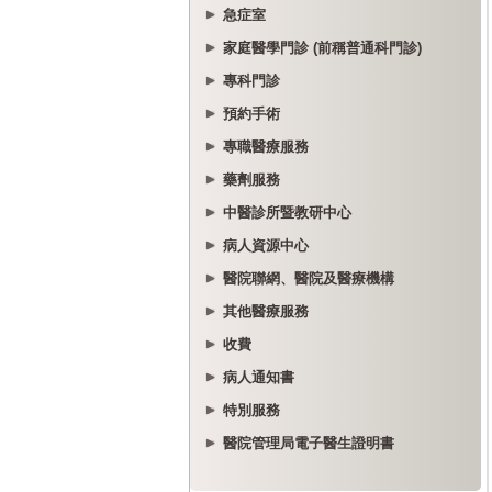
急症室
家庭醫學門診 (前稱普通科門診)
專科門診
預約手術
專職醫療服務
藥劑服務
中醫診所暨教研中心
病人資源中心
醫院聯網、醫院及醫療機構
其他醫療服務
收費
病人通知書
特別服務
醫院管理局電子醫生證明書