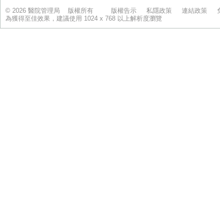
© 2026 醫院管理局 版權所有
版權告示
私隱政策
連結政策
為獲得至佳效果，建議使用 1024 x 768 以上解析度瀏覽