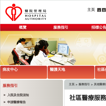
主頁
概覽
服務指引
招標公
病友中心
醫護天地
社區
主頁
服務指引
其他醫療
服務指引
入院及住院須知
申請醫療報告