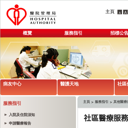
主頁
概覽
服務指引
招標公
病友中心
醫護天地
社區
主頁
服務指引
其他醫療
服務指引
入院及住院須知
申請醫療報告