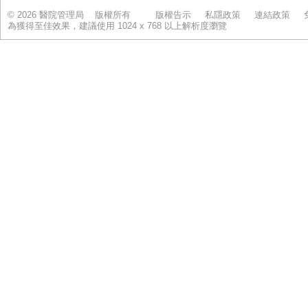
© 2026 醫院管理局 版權所有
版權告示
私隱政策
連結政策
為獲得至佳效果，建議使用 1024 x 768 以上解析度瀏覽